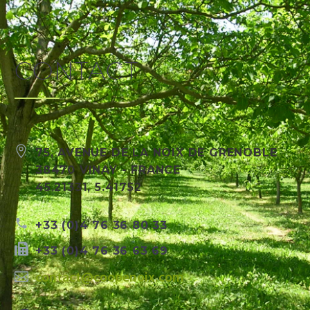
CONTACT
75, AVENUE DE LA NOIX DE GRENOBLE
38470 VINAY - FRANCE
45.21331, 5.41752
+
33 (0)4 76 36 80 33
+33 (0)4 76 36 63 69
contact@coopenoix.com